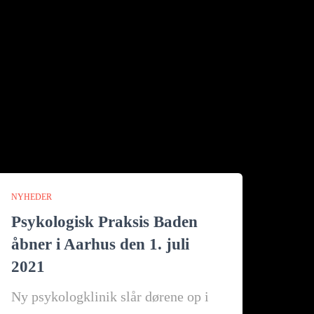
NYHEDER
Psykologisk Praksis Baden
åbner i Aarhus den 1. juli
2021
Ny psykologklinik slår dørene op i