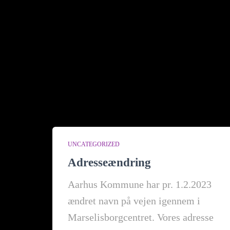
UNCATEGORIZED
Adresseændring
Aarhus Kommune har pr. 1.2.2023
ændret navn på vejen igennem i
Marselisborgcentret. Vores adresse