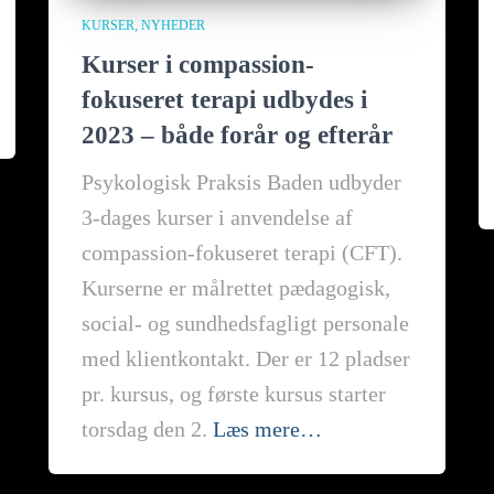
KURSER
NYHEDER
Kurser i compassion-
fokuseret terapi udbydes i
2023 – både forår og efterår
Psykologisk Praksis Baden udbyder
3-dages kurser i anvendelse af
compassion-fokuseret terapi (CFT).
Kurserne er målrettet pædagogisk,
social- og sundhedsfagligt personale
med klientkontakt. Der er 12 pladser
pr. kursus, og første kursus starter
torsdag den 2.
Læs mere…