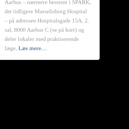
Aarhus – nærmere bestemt i SPARK,
det tidligere Marselisborg Hospital
– på adressen Hospitalsgade 15A, 2.
sal, 8000 Aarhus C (se på kort) og
deler lokaler med praktiserende
læge,
Læs mere…