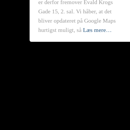
er derfor fremover Evald Krogs
Gade 15, 2. sal. Vi håber, at det
bliver opdateret på Google Maps
hurtigst muligt, så
Læs mere…