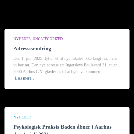
NYHEDER
UNCATEGORIZED
Adresseændring
Den 1. juni 2025 flytter vi til nye lokaler ikke langt fra, hvor
vi bor nu. Den nye adresse er: Ingerslevs Boulevard 31, stuen,
8000 Aarhus C Vi glæder os til at byde velkommen i
Læs mere…
NYHEDER
Psykologisk Praksis Baden åbner i Aarhus