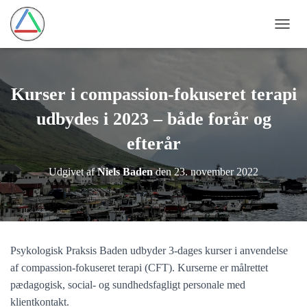
SKIFT
Kurser i compassion-fokuseret terapi
udbydes i 2023 – både forår og
efterår
Udgivet af
Niels Baden
den
23. november 2022
Psykologisk Praksis Baden udbyder 3-dages kurser i anvendelse
af compassion-fokuseret terapi (CFT). Kurserne er målrettet
pædagogisk, social- og sundhedsfagligt personale med
klientkontakt.