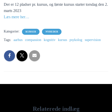
Der er 12 pladser pr. kursus, og første kursus starter torsdag den 2.
marts 2023
Læs mere her…
Kategorier:
KURSER
NYHEDER
Tags:
aarhus
compassion
kognitiv
kursus
psykolog
supervision
Relaterede indlæg